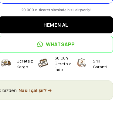
HEMEN AL
WHATSAPP
30 Gün
Ücretsiz
5 Yıl
Ücretsiz
Kargo
Garanti
İade
o bizden.
Nasıl çalışır? →