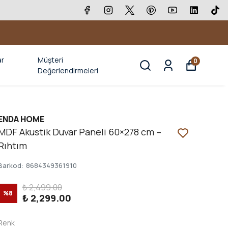
ar
Müşteri
0
Değerlendirmeleri
ENDA HOME
MDF Akustik Duvar Paneli 60×278 cm –
Rıhtım
Barkod
:
8684349361910
₺ 2,499.00
%
8
₺ 2,299.00
Renk