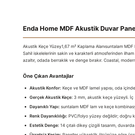
Enda Home MDF Akustik Duvar Pane
Akustik Keçe Yüzey
1,67 m² Kaplama Alanı
suntalam MDF
Sahil iskelelerinin sakin ve karakterli atmosferinden ilha
azaltır, odada berraklık ve denge bırakır. Coastal, moder
Öne Çıkan Avantajlar
Akustik Konfor:
Keçe ve MDF lamel yapısı, oda içinde 
Gerçek Akustik Keçe:
3 mm, akustik keçe yüzeyli. İç
Dayanıklı Yapı:
suntalam MDF lam ve keçe kombinasyo
Renk Dayanıklılığı:
PVC/folyo yüzey değildir; doğru k
Estetik Denge:
14 çıtalı dikey çizgili tasarım, duvard
Ücretsiz Kesim:
Paneller yükseklik ölçünüze göre ücret