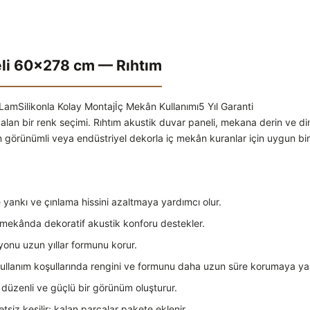
li 60×278 cm — Rıhtım
 Lam
Silikonla Kolay Montaj
İç Mekân Kullanımı
5 Yıl Garanti
m alan bir renk seçimi. Rıhtım akustik duvar paneli, mekana derin ve d
n görünümli veya endüstriyel dekorla iç mekân kuranlar için uygun bir
yankı ve çınlama hissini azaltmaya yardımcı olur.
 mekânda dekoratif akustik konforu destekler.
nu uzun yıllar formunu korur.
ullanım koşullarında rengini ve formunu daha uzun süre korumaya yar
a düzenli ve güçlü bir görünüm oluşturur.
siz kesilir; kalan parçalar pakete eklenir.