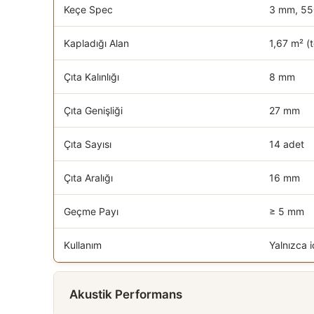
Keçe Spec
3 mm, 550
Kapladığı Alan
1,67 m² (
Çıta Kalınlığı
8 mm
Çıta Genişliği
27 mm
Çıta Sayısı
14 adet
Çıta Aralığı
16 mm
Geçme Payı
≥ 5 mm
Kullanım
Yalnızca 
Akustik Performans