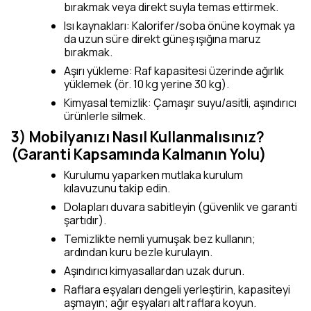
bırakmak veya direkt suyla temas ettirmek.
Isı kaynakları: Kalorifer/soba önüne koymak ya
da uzun süre direkt güneş ışığına maruz
bırakmak.
Aşırı yükleme: Raf kapasitesi üzerinde ağırlık
yüklemek (ör. 10 kg yerine 30 kg).
Kimyasal temizlik: Çamaşır suyu/asitli, aşındırıcı
ürünlerle silmek.
3) Mobilyanızı Nasıl Kullanmalısınız?
(Garanti Kapsamında Kalmanın Yolu)
Kurulumu yaparken mutlaka kurulum
kılavuzunu takip edin.
Dolapları duvara sabitleyin (güvenlik ve garanti
şartıdır).
Temizlikte nemli yumuşak bez kullanın;
ardından kuru bezle kurulayın.
Aşındırıcı kimyasallardan uzak durun.
Raflara eşyaları dengeli yerleştirin, kapasiteyi
aşmayın; ağır eşyaları alt raflara koyun.