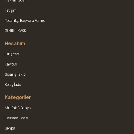
Hakkımızda
İletişim
Tedarikçi Başvuru Formu
Gizlilik- KVKK
Hesabım
Giriş Yap
Kayıt Ol
Sipariş Takip
Kolay İade
Kategoriler
Mutfak & Banyo
Çalışma Odası
Sehpa