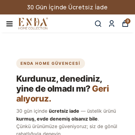
30 Gün İçinde Ücretsiz İade
0
ENDA HOME GÜVENCESİ
Kurdunuz, denediniz,
yine de olmadı mı?
Geri
alıyoruz.
30 gün içinde
ücretsiz iade
— üstelik ürünü
kurmuş, evde denemiş olsanız bile
.
Çünkü ürünümüze güveniyoruz; siz de gönül
rahatlığıyla deneyin.