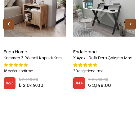
Enda Home
Enda Home
Kommen 3 Bölmeli Kapaklı Komodin Atlantik Çam
X Ayaklı Raflı Ders Çalışma Masası 50x90 cm Antrasit - Beyaz
18 değerlendirme
39 değerlendirme
₺ 2,749.00
₺ 2,499.00
%
25
%
14
₺ 2,049.00
₺ 2,149.00