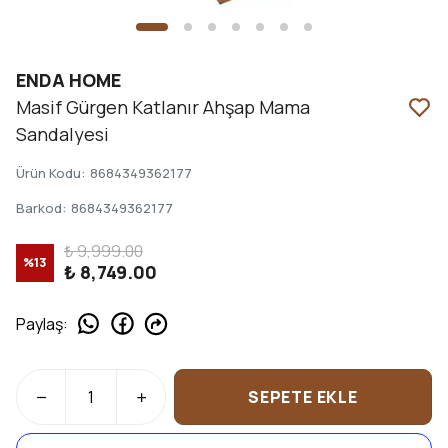
ENDA HOME
Masif Gürgen Katlanır Ahşap Mama
Sandalyesi
Ürün Kodu
:
8684349362177
Barkod
:
8684349362177
₺ 9,999.00
%
13
₺ 8,749.00
Paylaş
:
SEPETE EKLE