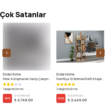
Çok Satanlar
Enda Home
Enda Home
Pillar Kütüphaneli Geniş Çalışma Masası 100x56 Cm Atlantik Çam
Pamfilya 10 Bölmeli/Raflı Kitaplık Atlantik Çam
1 değerlendirme
3 değerlendirme
₺ 3,399.00
₺ 3,075.00
%
19
%
20
₺ 2,749.00
₺ 2,449.00