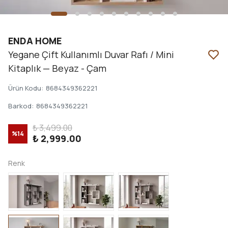
ENDA HOME
Yegane Çift Kullanımlı Duvar Rafı / Mini
Kitaplık — Beyaz - Çam
Ürün Kodu
:
8684349362221
Barkod
:
8684349362221
₺ 3,499.00
%
14
₺ 2,999.00
Renk