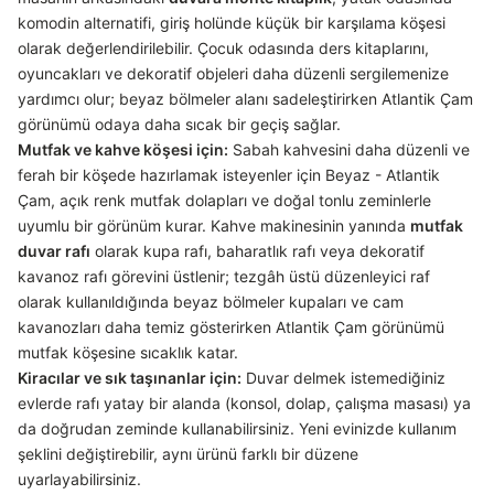
komodin alternatifi, giriş holünde küçük bir karşılama köşesi
olarak değerlendirilebilir. Çocuk odasında ders kitaplarını,
oyuncakları ve dekoratif objeleri daha düzenli sergilemenize
yardımcı olur; beyaz bölmeler alanı sadeleştirirken Atlantik Çam
görünümü odaya daha sıcak bir geçiş sağlar.
Mutfak ve kahve köşesi için:
Sabah kahvesini daha düzenli ve
ferah bir köşede hazırlamak isteyenler için Beyaz - Atlantik
Çam, açık renk mutfak dolapları ve doğal tonlu zeminlerle
uyumlu bir görünüm kurar. Kahve makinesinin yanında
mutfak
duvar rafı
olarak kupa rafı, baharatlık rafı veya dekoratif
kavanoz rafı görevini üstlenir; tezgâh üstü düzenleyici raf
olarak kullanıldığında beyaz bölmeler kupaları ve cam
kavanozları daha temiz gösterirken Atlantik Çam görünümü
mutfak köşesine sıcaklık katar.
Kiracılar ve sık taşınanlar için:
Duvar delmek istemediğiniz
evlerde rafı yatay bir alanda (konsol, dolap, çalışma masası) ya
da doğrudan zeminde kullanabilirsiniz. Yeni evinizde kullanım
şeklini değiştirebilir, aynı ürünü farklı bir düzene
uyarlayabilirsiniz.