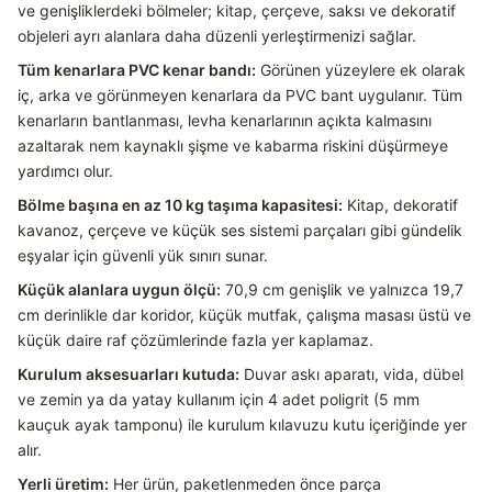
ve genişliklerdeki bölmeler; kitap, çerçeve, saksı ve dekoratif
objeleri ayrı alanlara daha düzenli yerleştirmenizi sağlar.
Tüm kenarlara PVC kenar bandı:
Görünen yüzeylere ek olarak
iç, arka ve görünmeyen kenarlara da PVC bant uygulanır. Tüm
kenarların bantlanması, levha kenarlarının açıkta kalmasını
azaltarak nem kaynaklı şişme ve kabarma riskini düşürmeye
yardımcı olur.
Bölme başına en az 10 kg taşıma kapasitesi:
Kitap, dekoratif
kavanoz, çerçeve ve küçük ses sistemi parçaları gibi gündelik
eşyalar için güvenli yük sınırı sunar.
Küçük alanlara uygun ölçü:
70,9 cm genişlik ve yalnızca 19,7
cm derinlikle dar koridor, küçük mutfak, çalışma masası üstü ve
küçük daire raf çözümlerinde fazla yer kaplamaz.
Kurulum aksesuarları kutuda:
Duvar askı aparatı, vida, dübel
ve zemin ya da yatay kullanım için 4 adet poligrit (5 mm
kauçuk ayak tamponu) ile kurulum kılavuzu kutu içeriğinde yer
alır.
Yerli üretim:
Her ürün, paketlenmeden önce parça