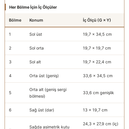
Her Bölme İçin İç Ölçüler
Bölme
Konum
İç Ölçü (G × Y)
Sekiz bölmenin iç ölçü dağılımı
1
Sol üst
19,7 × 34,5 cm
2
Sol orta
19,7 × 19,7 cm
3
Sol alt
19,7 × 22,4 cm
4
Orta üst (geniş)
33,6 × 34,5 cm
Orta alt (geniş sergi
5
33,6 cm genişlik
bölmesi)
6
Sağ üst (dar)
13 × 19,7 cm
24,3 × 27,9 cm (iç)
Sağda asimetrik kutu