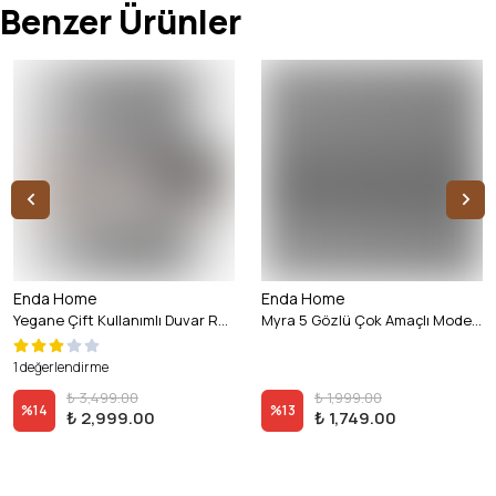
Benzer Ürünler
Enda Home
Enda Home
Yegane Çift Kullanımlı Duvar Rafı / Mini Kitaplık — Mat Beyaz
Myra 5 Gözlü Çok Amaçlı Modern Duvar Rafı Beyaz
1 değerlendirme
₺ 3,499.00
₺ 1,999.00
%
14
%
13
₺ 2,999.00
₺ 1,749.00