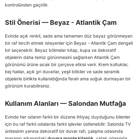
kontrolünden geçirilir.
Stil Önerisi — Beyaz - Atlantik Çam
Evinde açık renkli, sade ama tamamen düz beyaz görünmeyen
bir raf tercih etmek isteyenler için Beyaz - Atlantik Çam dengeli
bir seçenektir. Beyaz bölmeler kitap, kupa ve dekoratif
objelerin daha temiz görünmesini sağlarken Atlantik Çam
görünümü ürüne sıcak bir çerçeve etkisi verir. Krem koltuklar,
bej halılar, açık gri duvarlar, yeşil bitkiler ve sade seramik
objelerle birlikte kullanıldığında ferah ama soğuk durmayan bir
görünüm kurabilirsiniz.
Kullanım Alanları — Salondan Mutfağa
Evinde her odanın farklı bir düzene ihtiyaç duyduğunu bilenler
için bu raf farklı odalarda farklı işlevler üstlenebilir: Salonda TV
ünitesinin yanına dekoratif bir duvar rafı, çalışma odasında
masanın arkasındaki
duvara monte kitaplık
, yatak odasında