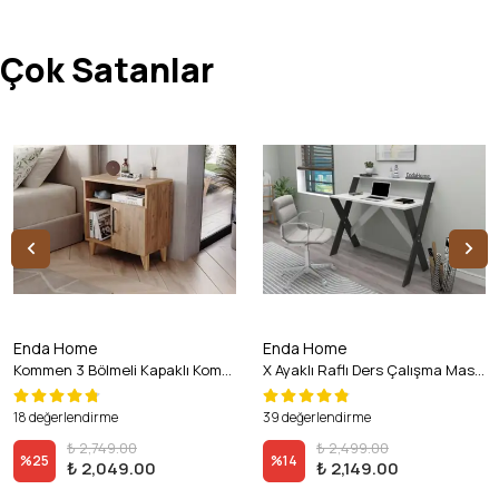
Çok Satanlar
Enda Home
Enda Home
Kommen 3 Bölmeli Kapaklı Komodin Atlantik Çam
X Ayaklı Raflı Ders Çalışma Masası 50x90 cm Antrasit - Beyaz
18 değerlendirme
39 değerlendirme
₺ 2,749.00
₺ 2,499.00
%
25
%
14
₺ 2,049.00
₺ 2,149.00