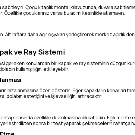
ra sabitleyin. Çoğu kitaplık montaj kılavuzunda, duvara sabitlem
. Özellikle çocuklarınız varsa bu adımı kesinlikle atlamayın.
run. Alt raflara daha ağır eşyaları yerleştirerek merkez ağırlık d
ak ve Ray Sistemi
si gereken konulardan biri kapak ve ray sisteminin düzgün kuru
n kullanışlılığını etkileyebilir.
rlanması
arın hizalanmasına özen gösterin. Eğer kapakların kenarları 
a, dolabın estetiğini ve işlevselliğini artıracaktır.
ontaj sırasında özellikle düz olmasına dikkat edin. Eğik monte 
rı yerleştirdikten sonra bir test yaparak çekmecelerin rahatça 
 Etme