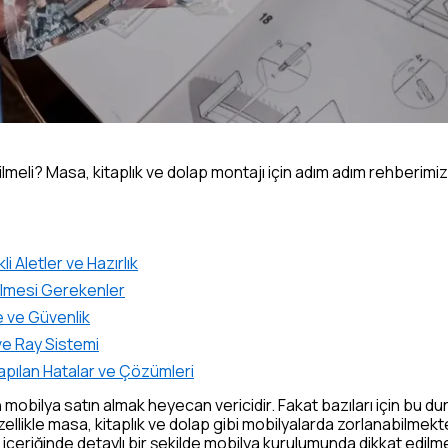
meli? Masa, kitaplık ve dolap montajı için adım adım rehberimi
i Aletler ve Hazırlık
ilmesi Gerekenler
 ve Güvenlik
e Ray Sistemi
apılan Hatalar ve Çözümleri
n mobilya satın almak heyecan vericidir. Fakat bazıları için bu 
likle masa, kitaplık ve dolap gibi mobilyalarda zorlanabilmekt
 içeriğinde detaylı bir şekilde mobilya kurulumunda dikkat edil