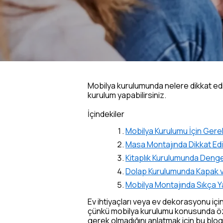
Mobilya kurulumunda nelere dikkat edil
kurulum yapabilirsiniz.
İçindekiler
Mobilya Kurulumu İçin Gerekl
Masa Montajında Dikkat Ed
Kitaplık Kurulumunda Denge
Dolap Kurulumunda Kapak v
Mobilya Montajında Sıkça Y
Ev ihtiyaçları veya ev dekorasyonu içi
çünkü mobilya kurulumu konusunda özel
gerek olmadığını anlatmak için bu blog