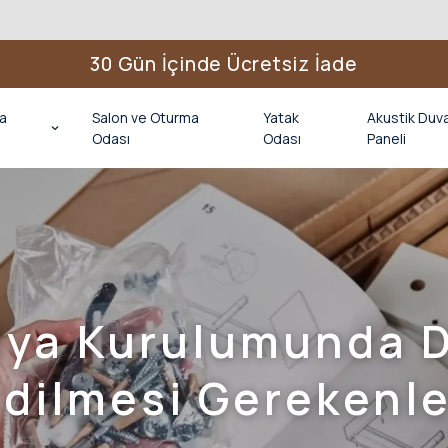
30 Gün İçinde Ücretsiz İade
a
Salon ve Oturma
Yatak
Akustik Duv
Odası
Odası
Paneli
lya Kurulumunda D
Edilmesi Gerekenle