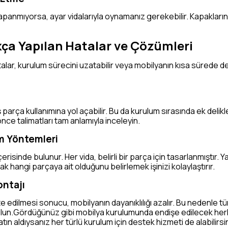
apanmıyorsa, ayar vidalarıyla oynamanız gerekebilir. Kapakların 
ça Yapılan Hatalar ve Çözümleri
lar, kurulum sürecini uzatabilir veya mobilyanın kısa sürede de
ş parça kullanımına yol açabilir. Bu da kurulum sırasında ek del
e talimatları tam anlamıyla inceleyin.
üm Yöntemleri
erisinde bulunur. Her vida, belirli bir parça için tasarlanmıştır. Y
k hangi parçaya ait olduğunu belirlemek işinizi kolaylaştırır.
ontajı
te edilmesi sonucu, mobilyanın dayanıklılığı azalır. Bu nedenle 
olun.Gördüğünüz gibi mobilya kurulumunda endişe edilecek herh
ın aldıysanız her türlü kurulum için destek hizmeti de alabilirsi