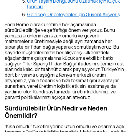
Ürün Yaşam Döngüsünü Uzatmak İçin Küçük
İpuçları
Geleceği Önceleyenler İçin Güvenli Alışveriş
Enda Home olarak üretimin her aşamasında
sürdürülebilirliğe ve şeffaflığa önem veriyoruz. Bunu
yalnızca ürünlerimizin uzun ömürlü ve güvenli
malzemelerle üretilmesiyle değil, aynı zamanda her
siparişte bir fidan bağışı yaparak somutlaştırıyoruz. Bu
sayede müşterilerimizin her alışverişi, ülkemizdeki
ağaçlandırma çalışmalarına küçük ama etkili bir katkı
sağlıyor. “Her Sipariş 1 Fidan Bağışı” ifadesini sitemizin üst
alanında kalıcı bir taahhüt olarak paylaşıyoruz.Türkiye’nin
dört bir yanına ulaştığımız Konya merkezli üretim
altyapımız, yakın tedarik ve hızlı teslimat gibi avantajlar
sunarken, yerel üretimin lojistik etkisini azaltmaya da
yardımcı olur. Kendi sayfamızda, üretim köklerimizi ve
garanti politikalarımızı açıkça anlatıyoruz.
Sürdürülebilir Ürün Nedir ve Neden
Önemlidir?
“Kısa ömürlü” tüketim yerine uzun ömürlü ve onarıma açık