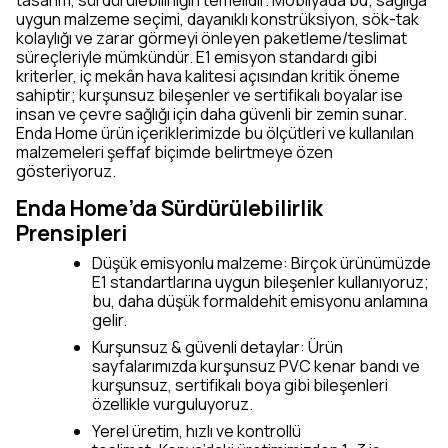
tasarım, sürdürülebilirliğin temelidir. Mobilyada bu; sağlığa
uygun malzeme seçimi, dayanıklı konstrüksiyon, sök-tak
kolaylığı ve zarar görmeyi önleyen paketleme/teslimat
süreçleriyle mümkündür. E1 emisyon standardı gibi
kriterler, iç mekân hava kalitesi açısından kritik öneme
sahiptir; kurşunsuz bileşenler ve sertifikalı boyalar ise
insan ve çevre sağlığı için daha güvenli bir zemin sunar.
Enda Home ürün içeriklerimizde bu ölçütleri ve kullanılan
malzemeleri şeffaf biçimde belirtmeye özen
gösteriyoruz.
Enda Home’da Sürdürülebilirlik
Prensipleri
Düşük emisyonlu malzeme: Birçok ürünümüzde
E1 standartlarına uygun bileşenler kullanıyoruz;
bu, daha düşük formaldehit emisyonu anlamına
gelir.
Kurşunsuz & güvenli detaylar: Ürün
sayfalarımızda kurşunsuz PVC kenar bandı ve
kurşunsuz, sertifikalı boya gibi bileşenleri
özellikle vurguluyoruz.
Yerel üretim, hızlı ve kontrollü