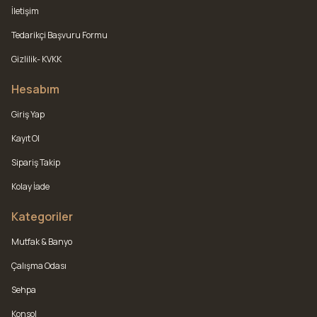
İletişim
Tedarikçi Başvuru Formu
Gizlilik- KVKK
Hesabım
Giriş Yap
Kayıt Ol
Sipariş Takip
Kolay İade
Kategoriler
Mutfak & Banyo
Çalışma Odası
Sehpa
Konsol