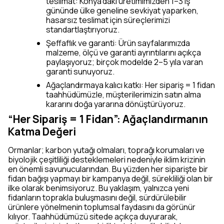
teslimat: Konya’daki üretimimizden 1–3 iş
gününde ülke geneline sevkiyat yaparken,
hasarsız teslimat için süreçlerimizi
standartlaştırıyoruz.
Şeffaflık ve garanti: Ürün sayfalarımızda
malzeme, ölçü ve garanti ayrıntılarını açıkça
paylaşıyoruz; birçok modelde 2–5 yıla varan
garanti sunuyoruz.
Ağaçlandırmaya kalıcı katkı: Her sipariş = 1 fidan
taahhüdümüzle, müşterilerimizin satın alma
kararını doğa yararına dönüştürüyoruz.
“Her Sipariş = 1 Fidan”: Ağaçlandırmanın
Katma Değeri
Ormanlar; karbon yutağı olmaları, toprağı korumaları ve
biyolojik çeşitliliği desteklemeleri nedeniyle iklim krizinin
en önemli savunucularından. Bu yüzden her siparişte bir
fidan bağışı yapmayı bir kampanya değil, sürekliliği olan bir
ilke olarak benimsiyoruz. Bu yaklaşım, yalnızca yeni
fidanların toprakla buluşmasını değil, sürdürülebilir
ürünlere yönelmenin toplumsal faydasını da görünür
kılıyor. Taahhüdümüzü sitede açıkça duyurarak,