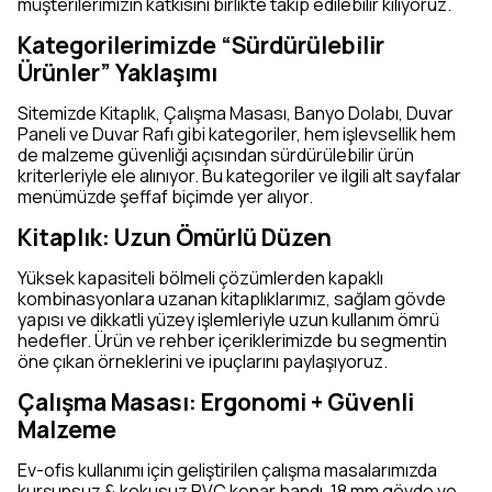
müşterilerimizin katkısını birlikte takip edilebilir kılıyoruz.
Kategorilerimizde “Sürdürülebilir
Ürünler” Yaklaşımı
Sitemizde Kitaplık, Çalışma Masası, Banyo Dolabı, Duvar
Paneli ve Duvar Rafı gibi kategoriler, hem işlevsellik hem
de malzeme güvenliği açısından sürdürülebilir ürün
kriterleriyle ele alınıyor. Bu kategoriler ve ilgili alt sayfalar
menümüzde şeffaf biçimde yer alıyor.
Kitaplık: Uzun Ömürlü Düzen
Yüksek kapasiteli bölmeli çözümlerden kapaklı
kombinasyonlara uzanan kitaplıklarımız, sağlam gövde
yapısı ve dikkatli yüzey işlemleriyle uzun kullanım ömrü
hedefler. Ürün ve rehber içeriklerimizde bu segmentin
öne çıkan örneklerini ve ipuçlarını paylaşıyoruz.
Çalışma Masası: Ergonomi + Güvenli
Malzeme
Ev-ofis kullanımı için geliştirilen çalışma masalarımızda
kurşunsuz & kokusuz PVC kenar bandı, 18 mm gövde ve